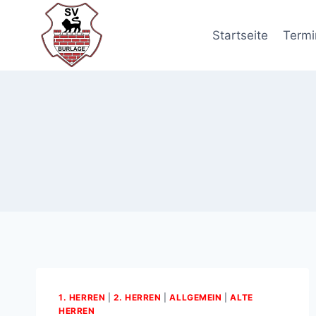
Zum
Inhalt
Startseite
Termi
springen
1. HERREN
|
2. HERREN
|
ALLGEMEIN
|
ALTE
HERREN