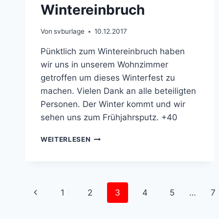
Wintereinbruch
Von
svburlage
10.12.2017
Pünktlich zum Wintereinbruch haben
wir uns in unserem Wohnzimmer
getroffen um dieses Winterfest zu
machen. Vielen Dank an alle beteiligten
Personen. Der Winter kommt und wir
sehen uns zum Frühjahrsputz. +40
WINTEREINBRUCH
WEITERLESEN
Seitennavigation
Vorherige
1
2
3
4
5
…
7
Seite