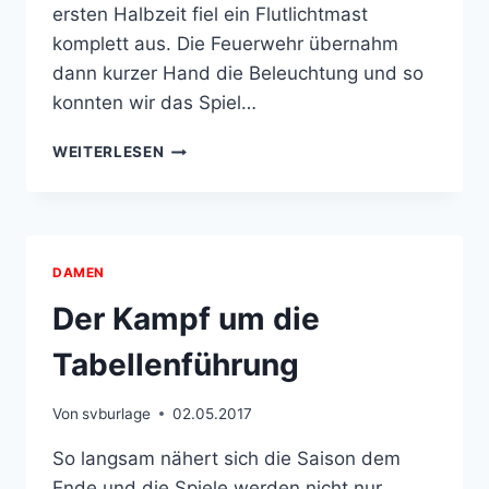
ersten Halbzeit fiel ein Flutlichtmast
komplett aus. Die Feuerwehr übernahm
dann kurzer Hand die Beleuchtung und so
konnten wir das Spiel…
4
WEITERLESEN
PUNKTE
BEI
EINEM
HEIMSPIEL,
NUR
DAMEN
IN
BURLAGE
Der Kampf um die
IST
DAS
Tabellenführung
MÖGLICH!
Von
svburlage
02.05.2017
So langsam nähert sich die Saison dem
Ende und die Spiele werden nicht nur