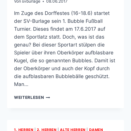
Von
svburlage
08.06.2017
Im Zuge des Dorffestes (16-18.6) startet
der SV-Burlage sein 1. Bubble Fußball
Turnier. Dieses findet am 17.6.2017 auf
dem Sportlatz statt. Doch, was ist das
genau? Bei dieser Sportart stülpen die
Spieler über ihren Oberkörper aufblasbare
Kugel, die so genannten Bubbles. Damit ist
der Oberkörper und auch der Kopf durch
die aufblasbaren Bubblebälle geschützt.
Man…
1.
WEITERLESEN
BUBBLE
FUSSBALL T
URNIER
1. HERREN
|
2. HERREN
|
ALTE HERREN
|
DAMEN