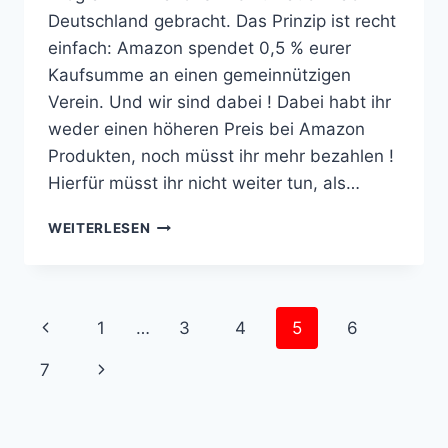
Deutschland gebracht. Das Prinzip ist recht
einfach: Amazon spendet 0,5 % eurer
Kaufsumme an einen gemeinnützigen
Verein. Und wir sind dabei ! Dabei habt ihr
weder einen höheren Preis bei Amazon
Produkten, noch müsst ihr mehr bezahlen !
Hierfür müsst ihr nicht weiter tun, als…
UNTERSTÜTZT
WEITERLESEN
UNS
MIT
EUREN
ONLINE-
Seitennavigation
Vorherige
1
…
3
4
5
6
EINKÄUFEN
Seite
Nächste
7
Seite