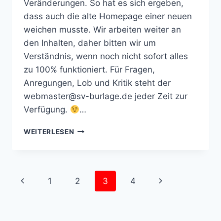
Veränderungen. So hat es sich ergeben,
dass auch die alte Homepage einer neuen
weichen musste. Wir arbeiten weiter an
den Inhalten, daher bitten wir um
Verständnis, wenn noch nicht sofort alles
zu 100% funktioniert. Für Fragen,
Anregungen, Lob und Kritik steht der
webmaster@sv-burlage.de jeder Zeit zur
Verfügung.
…
NEUER
WEITERLESEN
WEBAUFTRITT
Seitennavigation
Vorherige
Nächste
1
2
3
4
Seite
Seite