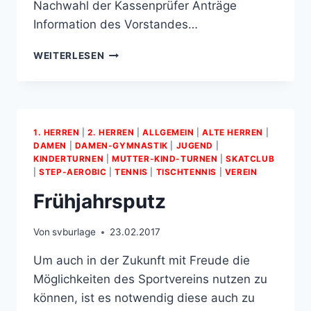
Nachwahl der Kassenprüfer Anträge
Information des Vorstandes…
AUSSERORDENTLICHEN M
WEITERLESEN
ITGLIEDERVERSAMMLUNG
1. HERREN
|
2. HERREN
|
ALLGEMEIN
|
ALTE HERREN
|
DAMEN
|
DAMEN-GYMNASTIK
|
JUGEND
|
KINDERTURNEN
|
MUTTER­-KIND­-TURNEN
|
SKATCLUB
|
STEP-AEROBIC
|
TENNIS
|
TISCHTENNIS
|
VEREIN
Frühjahrsputz
Von
svburlage
23.02.2017
Um auch in der Zukunft mit Freude die
Möglichkeiten des Sportvereins nutzen zu
können, ist es notwendig diese auch zu