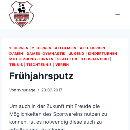
Zum
Inhalt
springen
1. HERREN
|
2. HERREN
|
ALLGEMEIN
|
ALTE HERREN
|
DAMEN
|
DAMEN-GYMNASTIK
|
JUGEND
|
KINDERTURNEN
|
MUTTER­-KIND­-TURNEN
|
SKATCLUB
|
STEP-AEROBIC
|
TENNIS
|
TISCHTENNIS
|
VEREIN
Frühjahrsputz
Von
svburlage
23.02.2017
Um auch in der Zukunft mit Freude die
Möglichkeiten des Sportvereins nutzen zu
können, ist es notwendig diese auch zu
erhalten und zu pflegen.