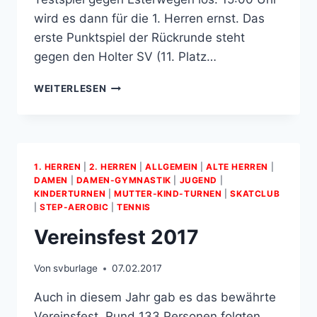
wird es dann für die 1. Herren ernst. Das
erste Punktspiel der Rückrunde steht
gegen den Holter SV (11. Platz…
BESTES
WEITERLESEN
FUSSBALLWETTER B
EI F
REUNDLICHEN 9
G
RAD
1. HERREN
|
2. HERREN
|
ALLGEMEIN
|
ALTE HERREN
|
DAMEN
|
DAMEN-GYMNASTIK
|
JUGEND
|
KINDERTURNEN
|
MUTTER­-KIND­-TURNEN
|
SKATCLUB
|
STEP-AEROBIC
|
TENNIS
Vereinsfest 2017
Von
svburlage
07.02.2017
Auch in diesem Jahr gab es das bewährte
Vereinsfest. Rund 133 Personen folgten