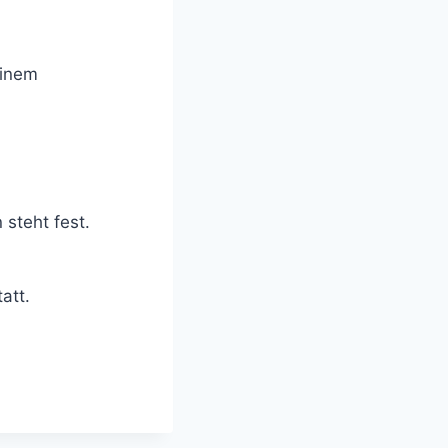
einem
son steht fest.
att.