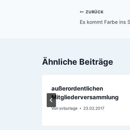
Beitragsnavi
ZURÜCK
Es kommt Farbe ins S
Ähnliche Beiträge
r die
außerordentlichen
Mitgliederversammlung
Von
svburlage
23.02.2017