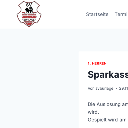
Zum
Inhalt
Startseite
Termi
springen
1. HERREN
Sparkass
Von
svburlage
29.1
Die Auslosung am
wird.
Gespielt wird am 