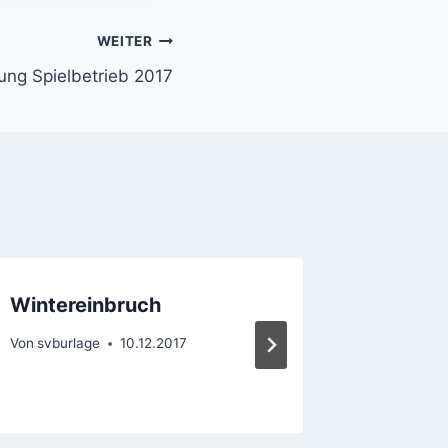
WEITER
lung Spielbetrieb 2017
Wintereinbruch
Sonntag
Von
svburlage
10.12.2017
Von
svburl