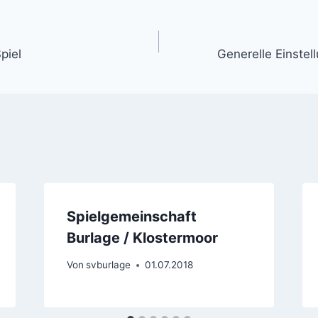
gation
piel
Generelle Einstel
Spielgemeinschaft
Burlage / Klostermoor
Von
svburlage
01.07.2018